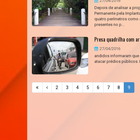
27/04/2016
Depois de analisar a pro
Permanente pela Implant
quatro perímetros como á
presentes no p...
Presa quadrilha com arm
27/04/2016
andidos informaram que p
atacar prédios públicos.
2
3
4
5
6
7
8
9