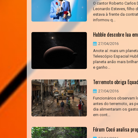
O cantor Roberto Carlos 
Leonardo Esteves, filho 
estava à frente da contra
informou q...
Hubble descobre lua em
27/04/2016
Anote aí: mais um planet
Telescópio Espacial Hub
planeta anão mais brilha
e ganho...
Terremoto obriga Equad
27/04/2016
Funcionários observam lo
antes do terremoto, as p
dia alimentaram os gast
em cont...
Fórum Cocó analisa pro