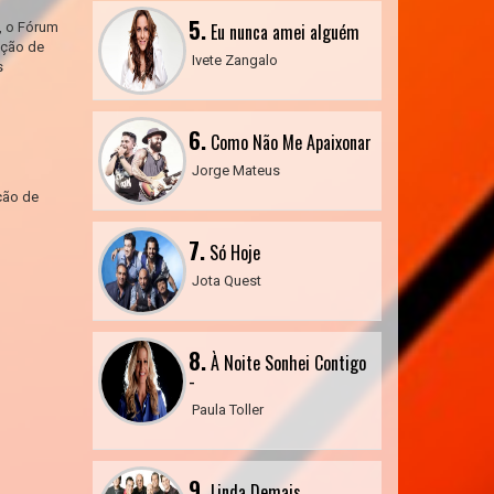
5.
, o Fórum
Eu nunca amei alguém
nção de
Ivete Zangalo
s
6.
Como Não Me Apaixonar
Jorge Mateus
ção de
7.
Só Hoje
Jota Quest
8.
À Noite Sonhei Contigo
-
Paula Toller
9.
Linda Demais