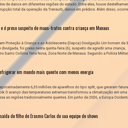
érie de danos em diferentes regiões do estado. Entre eles, houve destelhamen
errupção total da operação da Trensurb, danos em prédios. Além disso, ocorr
 e é preso suspeito de maus-tratos contra criança em Manaus
 em Proteção à Criança e ao Adolescente (Depca) Divulgação Um homem de 3
 divulgada, foi preso nesta quinta-feira (6), suspeito de agredir uma criança,
no bairro Colônia Terra Nova, Zona Norte de Manaus. Segundo a Polícia Militar
 refrigerar um mundo mais quente com menos energia
aproximadamente 6,35 milhões de aparelhos do tipo split, que geraram fatu
eepik O avanço das temperaturas extremas transformou a climatização em uma
sa as regiões tradicionalmente quentes. Em junho de 2026, a Europa Ocident
 saída de filho de Erasmo Carlos de sua equipe de shows