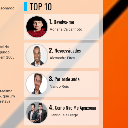
TOP 10
 Leonardo
1.
Devolva-me
Adriana Calcanhoto
vel do
2.
Nescessidades
egundo
s em 2005
Alexandre Pires
3.
Por onde andei
Nando Reis
dorMesmo
o, que um
estava
4.
Como Não Me Apaixonar
Henrique e Diego