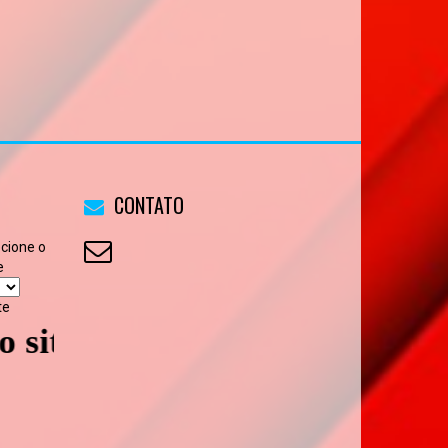
CONTATO
ecione o
e
te
 - Volte sempre