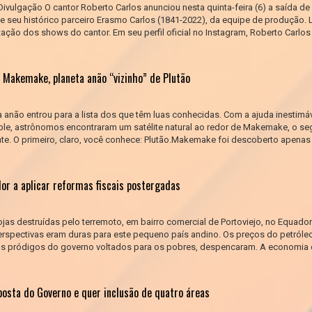
Divulgação O cantor Roberto Carlos anunciou nesta quinta-feira (6) a saída de
de seu histórico parceiro Erasmo Carlos (1841-2022), da equipe de produção.
tação dos shows do cantor. Em seu perfil oficial no Instagram, Roberto Carlos
 Makemake, planeta anão “vizinho” de Plutão
a anão entrou para a lista dos que têm luas conhecidas. Com a ajuda inestimá
ble, astrônomos encontraram um satélite natural ao redor de Makemake, o s
nte. O primeiro, claro, você conhece: Plutão.Makemake foi descoberto apena
or a aplicar reformas fiscais postergadas
jas destruídas pelo terremoto, em bairro comercial de Portoviejo, no Equa
erspectivas eram duras para este pequeno país andino. Os preços do petróle
os pródigos do governo voltados para os pobres, despencaram. A economia 
posta do Governo e quer inclusão de quatro áreas