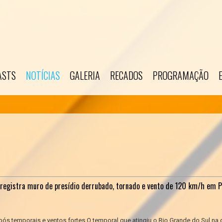
ASTS
NOTÍCIAS
GALERIA
RECADOS
PROGRAMAÇÃO
 registra muro de presídio derrubado, tornado e vento de 120 km/h em 
pós temporais e ventos fortes O temporal que atingiu o Rio Grande do Sul na 