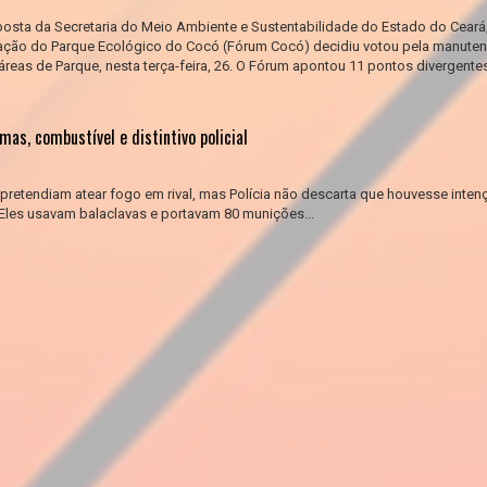
posta da Secretaria do Meio Ambiente e Sustentabilidade do Estado do Ceará
ação do Parque Ecológico do Cocó (Fórum Cocó) decidiu votou pela manute
reas de Parque, nesta terça-feira, 26. O Fórum apontou 11 pontos divergente
as, combustível e distintivo policial
retendiam atear fogo em rival, mas Polícia não descarta que houvesse inten
 Eles usavam balaclavas e portavam 80 munições...