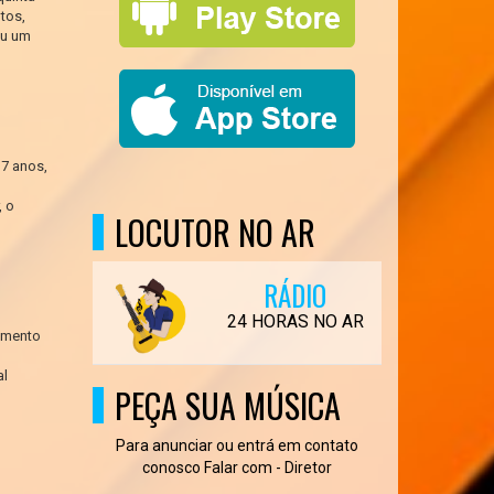
tos,
eu um
7 anos,
, o
LOCUTOR NO AR
RÁDIO
24 HORAS NO AR
ramento
al
PEÇA SUA MÚSICA
Para anunciar ou entrá em contato
conosco Falar com - Diretor